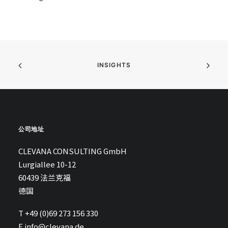
INSIGHTS
公司地址
CLEVANA CONSULTING GmbH
Lurgiallee 10-12
60439 法兰克福
德国
T +49 (0)69 273 156 330
E
info@clevana.de