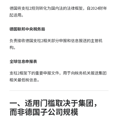
德国将支柱2规则转化为国内法的法律框架，自2024财年
起适用。
德国联邦中央税务局
负责接收德国支柱2相关部分申报和信息报送的主管机
构。
全球信息申报表
支柱2框架下的重要申报文件，用于向税务机关报送集团
相关最低税信息。
一、适用门槛取决于集团，
而非德国子公司规模