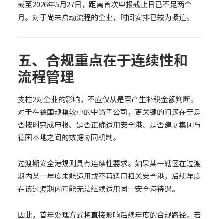
截至2026年5月27日，距离首次申报截止日已不足两个
月。对于尚未启动流程的企业，时间安排已较为紧迫。
五、合规重点在于连续性和
流程管理
支柱2对企业的影响，不应仅从是否产生补税金额判断。
对于在德国规模较小的中资子公司，更关键的问题在于是
否按时完成申报、是否正确适用安全港、是否建立集团与
德国本地之间的数据协同机制。
过渡期安全港规则具有连续性要求。如果某一辖区在过渡
期内某一年度未能适用或不再适用相关安全港，后续年度
在该过渡期内可能无法继续适用同一安全港待遇。
因此，首年处理方式将直接影响后续年度的合规路径。若