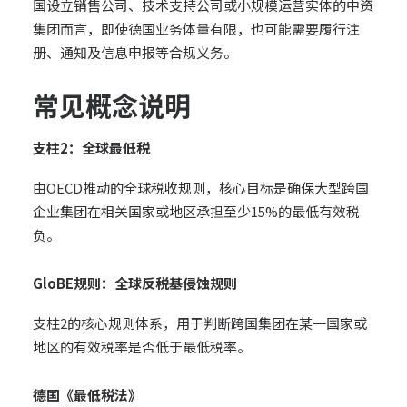
国设立销售公司、技术支持公司或小规模运营实体的中资
集团而言，即使德国业务体量有限，也可能需要履行注
册、通知及信息申报等合规义务。
常见概念说明
支柱2：全球最低税
由OECD推动的全球税收规则，核心目标是确保大型跨国
企业集团在相关国家或地区承担至少15%的最低有效税
负。
GloBE规则：全球反税基侵蚀规则
支柱2的核心规则体系，用于判断跨国集团在某一国家或
地区的有效税率是否低于最低税率。
德国《最低税法》