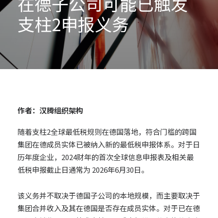
在德子公司可能已触发
支柱2申报义务
作者：汉腾组织架构
随着支柱2全球最低税规则在德国落地，符合门槛的跨国
集团在德成员实体已被纳入新的最低税申报体系。对于日
历年度企业，2024财年的首次全球信息申报表及相关最
低税申报截止日通常为 2026年6月30日。
该义务并不取决于德国子公司的本地规模，而主要取决于
集团合并收入及其在德国是否存在成员实体。对于已在德