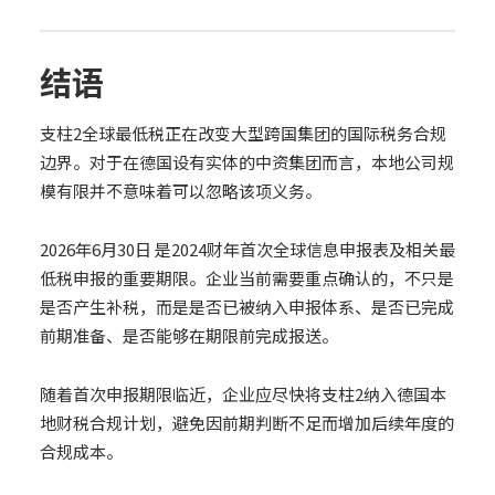
结语
支柱2全球最低税正在改变大型跨国集团的国际税务合规
边界。对于在德国设有实体的中资集团而言，本地公司规
模有限并不意味着可以忽略该项义务。
2026年6月30日 是2024财年首次全球信息申报表及相关最
低税申报的重要期限。企业当前需要重点确认的，不只是
是否产生补税，而是是否已被纳入申报体系、是否已完成
前期准备、是否能够在期限前完成报送。
随着首次申报期限临近，企业应尽快将支柱2纳入德国本
地财税合规计划，避免因前期判断不足而增加后续年度的
合规成本。