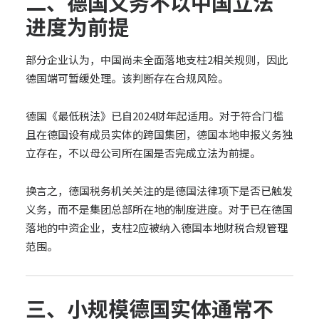
二、德国义务不以中国立法
进度为前提
部分企业认为，中国尚未全面落地支柱2相关规则，因此
德国端可暂缓处理。该判断存在合规风险。
德国《最低税法》已自2024财年起适用。对于符合门槛
且在德国设有成员实体的跨国集团，德国本地申报义务独
立存在，不以母公司所在国是否完成立法为前提。
换言之，德国税务机关关注的是德国法律项下是否已触发
义务，而不是集团总部所在地的制度进度。对于已在德国
落地的中资企业，支柱2应被纳入德国本地财税合规管理
范围。
三、小规模德国实体通常不